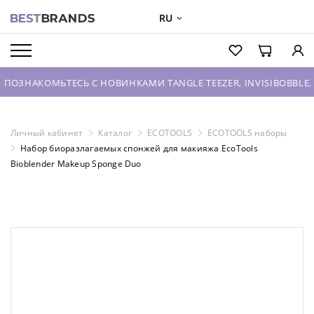
RU
О БРЕНДАХ
КАТАЛОГ
ОМЬТЕСЬ С НОВИНКАМИ TANGLE TEEZER, INVISIBOBBLE, HOUSE 
О КОМПАНИИ
ОПТОВЫЕ ПРОДАЖИ
Личный кабинет
Каталог
ECOTOOLS
ECOTOOLS наборы
Набор биоразлагаемых спонжей для макияжа EcoTools
ВХОД ДЛЯ ПАРТНЕРОВ
Bioblender Makeup Sponge Duo
КОНТАКТЫ