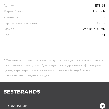
Артикул
ET3163
Марка (бренд)
EcoTools
Кратность
8
Страна происхождения
Китай
Размер
25×100×160 мм
Вес
38 г
* Указанные на сайте розничные цены приведены исключительно с
ознакомительной целью. Для получения подробной информации о
ценах, характеристиках и наличии товаров, обращайтесь к
представителям отдела продаж.
О КОМПАНИИ