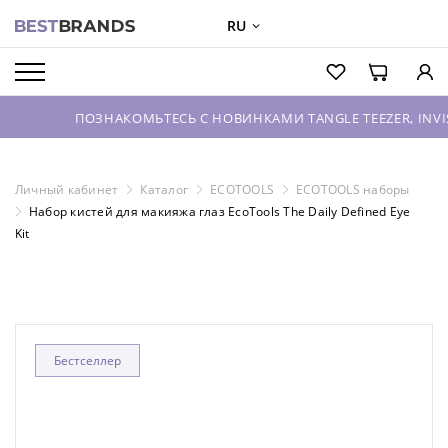
RU
О БРЕНДАХ
КАТАЛОГ
ПОЗНАКОМЬТЕСЬ С НОВИНКАМИ TANGLE TEEZER, INVISIBOBBL
О КОМПАНИИ
ОПТОВЫЕ ПРОДАЖИ
Личный кабинет
Каталог
ECOTOOLS
ECOTOOLS наборы
Набор кистей для макияжа глаз EcoTools The Daily Defined Eye
ВХОД ДЛЯ ПАРТНЕРОВ
Kit
КОНТАКТЫ
Бестселлер