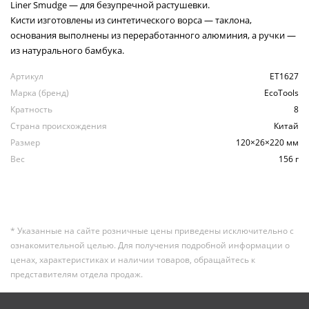
Liner Smudge — для безупречной растушевки.
Кисти изготовлены из синтетического ворса — таклона,
основания выполнены из переработанного алюминия, а ручки —
из натурального бамбука.
Артикул
ET1627
Марка (бренд)
EcoTools
Кратность
8
Страна происхождения
Китай
Размер
120×26×220 мм
Вес
156 г
* Указанные на сайте розничные цены приведены исключительно с
ознакомительной целью. Для получения подробной информации о
ценах, характеристиках и наличии товаров, обращайтесь к
представителям отдела продаж.