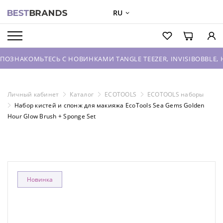
RU
О БРЕНДАХ
КАТАЛОГ
МЬТЕСЬ С НОВИНКАМИ TANGLE TEEZER, INVISIBOBBLE, HOUSE O
О КОМПАНИИ
ОПТОВЫЕ ПРОДАЖИ
Личный кабинет
Каталог
ECOTOOLS
ECOTOOLS наборы
Набор кистей и спонж для макияжа EcoTools Sea Gems Golden
ВХОД ДЛЯ ПАРТНЕРОВ
Hour Glow Brush + Sponge Set
КОНТАКТЫ
Новинка