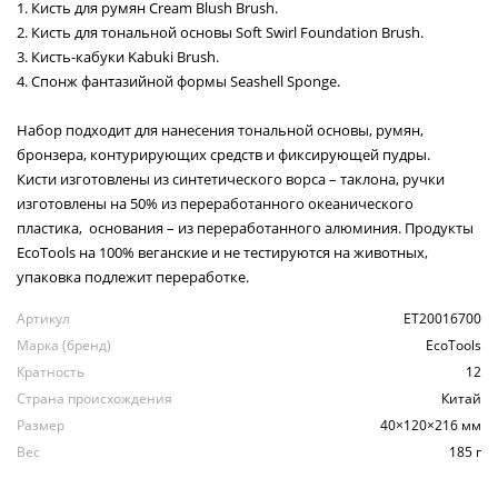
1. Кисть для румян Cream Blush Brush.
2. Кисть для тональной основы Soft Swirl Foundation Brush.
3. Кисть-кабуки Kabuki Brush.
4. Спонж фантазийной формы Seashell Sponge.
Набор подходит для нанесения тональной основы, румян,
бронзера, контурирующих средств и фиксирующей пудры.
Кисти изготовлены из синтетического ворса – таклона, ручки
изготовлены на 50% из переработанного океанического
пластика, основания – из переработанного алюминия. Продукты
EcoTools на 100% веганские и не тестируются на животных,
упаковка подлежит переработке.
Артикул
ET20016700
Марка (бренд)
EcoTools
Кратность
12
Страна происхождения
Китай
Размер
40×120×216 мм
Вес
185 г