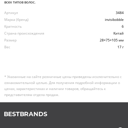
всех типов волос.
Артикул
3484
Марка (бренд)
invisibobble
Кратность
6
Страна происхождения
Китай
Размер
28×75×105 мм
Вес
17 г
* Указанные на сайте розничные цены приведены исключительно с
ознакомительной целью. Для получения подробной информации о
ценах, характеристиках и наличии товаров, обращайтесь к
представителям отдела продаж.