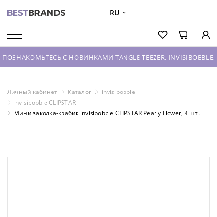
RU
О БРЕНДАХ
КАТАЛОГ
ОМЬТЕСЬ С НОВИНКАМИ TANGLE TEEZER, INVISIBOBBLE, HOUSE 
О КОМПАНИИ
ОПТОВЫЕ ПРОДАЖИ
Личный кабинет
Каталог
invisibobble
invisibobble CLIPSTAR
ВХОД ДЛЯ ПАРТНЕРОВ
Мини заколка-крабик invisibobble CLIPSTAR Pearly Flower, 4 шт.
КОНТАКТЫ