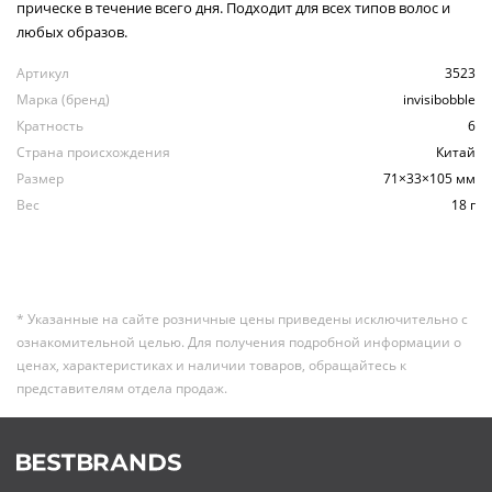
прическе в течение всего дня. Подходит для всех типов волос и
любых образов.
Артикул
3523
Марка (бренд)
invisibobble
Кратность
6
Страна происхождения
Китай
Размер
71×33×105 мм
Вес
18 г
* Указанные на сайте розничные цены приведены исключительно с
ознакомительной целью. Для получения подробной информации о
ценах, характеристиках и наличии товаров, обращайтесь к
представителям отдела продаж.