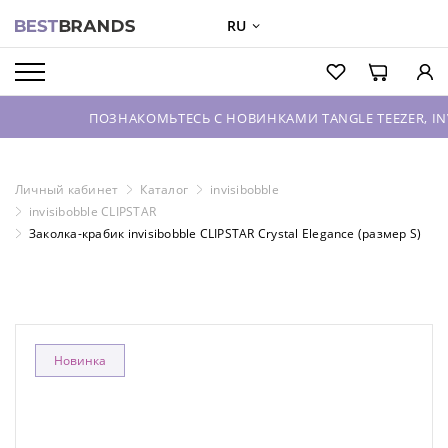
RU
О БРЕНДАХ
КАТАЛОГ
ПОЗНАКОМЬТЕСЬ С НОВИНКАМИ TANGLE TEEZER, INVISIBOBB
О КОМПАНИИ
ОПТОВЫЕ ПРОДАЖИ
Личный кабинет
Каталог
invisibobble
invisibobble CLIPSTAR
ВХОД ДЛЯ ПАРТНЕРОВ
Заколка-крабик invisibobble CLIPSTAR Crystal Elegance (размер S)
КОНТАКТЫ
Новинка