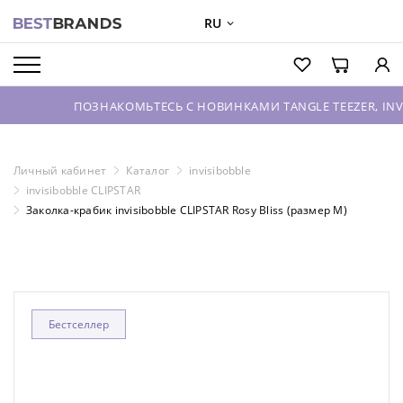
RU
О БРЕНДАХ
КАТАЛОГ
ПОЗНАКОМЬТЕСЬ С НОВИНКАМИ TANGLE TEEZER, INVISIBOBB
О КОМПАНИИ
ОПТОВЫЕ ПРОДАЖИ
Личный кабинет
Каталог
invisibobble
invisibobble CLIPSTAR
ВХОД ДЛЯ ПАРТНЕРОВ
Заколка-крабик invisibobble CLIPSTAR Rosy Bliss (размер М)
КОНТАКТЫ
Бестселлер