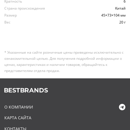
Кратность
6
Страна происхождения
Китай
Размер
45×73×104 мм
Вес
20 г
* Указанные на сайте розничные цены приведены исключительно с
ознакомительной целью. Для получения подробной информации о
ценах, характеристиках и наличии товаров, обращайтесь к
представителям отдела продаж.
О КОМПАНИИ
КАРТА САЙТА
КОНТАКТЫ