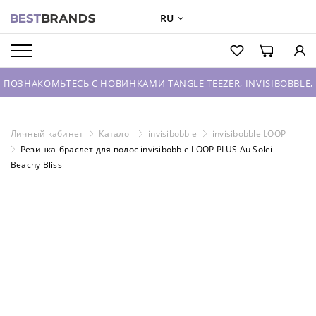
RU
О БРЕНДАХ
КАТАЛОГ
ОМЬТЕСЬ С НОВИНКАМИ TANGLE TEEZER, INVISIBOBBLE, HOUSE 
О КОМПАНИИ
ОПТОВЫЕ ПРОДАЖИ
Личный кабинет
Каталог
invisibobble
invisibobble LOOP
Резинка-браслет для волос invisibobble LOOP PLUS Au Soleil
ВХОД ДЛЯ ПАРТНЕРОВ
Beachy Bliss
КОНТАКТЫ