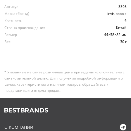
Артикул
3398
Марка (бренд)
invisibobble
Кратность
6
Страна происхождения
Китай
Размер
44×58×82 мм
Вес
30 г
* Указанные на сайте розничные цены приведены исключительно с
ознакомительной целью. Для получения подробной информации о
ценах, характеристиках и наличии товаров, обращайтесь к
представителям отдела продаж.
О КОМПАНИИ