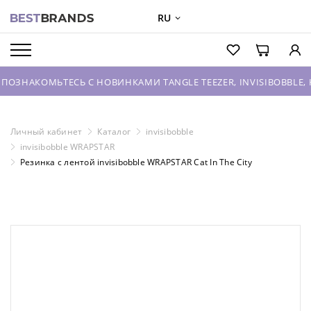
RU
О БРЕНДАХ
КАТАЛОГ
МЬТЕСЬ С НОВИНКАМИ TANGLE TEEZER, INVISIBOBBLE, HOUSE 
О КОМПАНИИ
ОПТОВЫЕ ПРОДАЖИ
Личный кабинет
Каталог
invisibobble
invisibobble WRAPSTAR
ВХОД ДЛЯ ПАРТНЕРОВ
Резинка с лентой invisibobble WRAPSTAR Cat In The City
КОНТАКТЫ