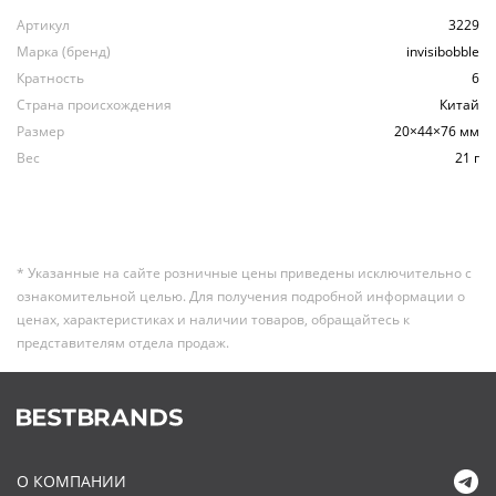
Артикул
3229
Марка (бренд)
invisibobble
Кратность
6
Страна происхождения
Китай
Размер
20×44×76 мм
Вес
21 г
* Указанные на сайте розничные цены приведены исключительно с
ознакомительной целью. Для получения подробной информации о
ценах, характеристиках и наличии товаров, обращайтесь к
представителям отдела продаж.
О КОМПАНИИ