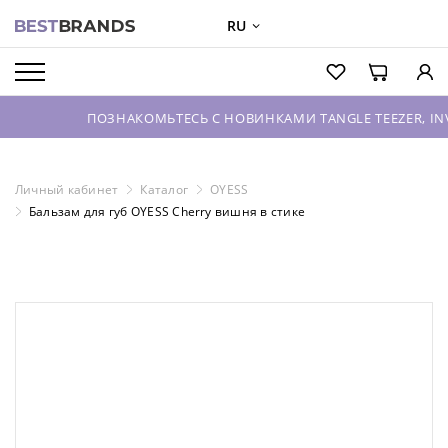
RU
О БРЕНДАХ
КАТАЛОГ
ПОЗНАКОМЬТЕСЬ С НОВИНКАМИ TANGLE TEEZER, INVISIBOBB
О КОМПАНИИ
ОПТОВЫЕ ПРОДАЖИ
Личный кабинет
Каталог
OYESS
Бальзам для губ OYESS Cherry вишня в стике
ВХОД ДЛЯ ПАРТНЕРОВ
КОНТАКТЫ