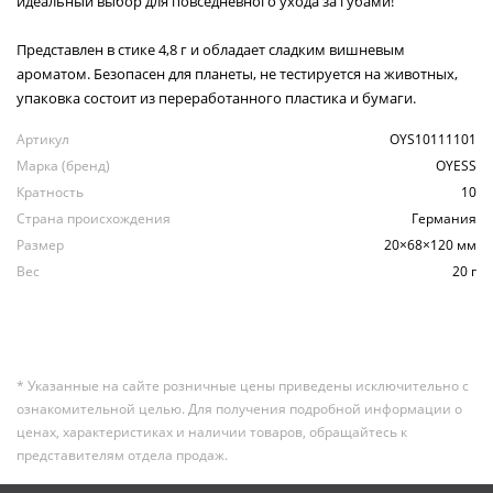
идеальный выбор для повседневного ухода за губами!
Представлен в стике 4,8 г и обладает сладким вишневым
ароматом. Безопасен для планеты, не тестируется на животных,
упаковка состоит из переработанного пластика и бумаги.
Артикул
OYS10111101
Марка (бренд)
OYESS
Кратность
10
Страна происхождения
Германия
Размер
20×68×120 мм
Вес
20 г
* Указанные на сайте розничные цены приведены исключительно с
ознакомительной целью. Для получения подробной информации о
ценах, характеристиках и наличии товаров, обращайтесь к
представителям отдела продаж.