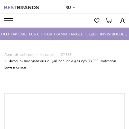
RU
О БРЕНДАХ
КАТАЛОГ
ОМЬТЕСЬ С НОВИНКАМИ TANGLE TEEZER, INVISIBOBBLE, HOUSE 
О КОМПАНИИ
ОПТОВЫЕ ПРОДАЖИ
Личный кабинет
Каталог
OYESS
Интенсивно увлажняющий бальзам для губ OYESS Hydration
ВХОД ДЛЯ ПАРТНЕРОВ
Love в стике
КОНТАКТЫ