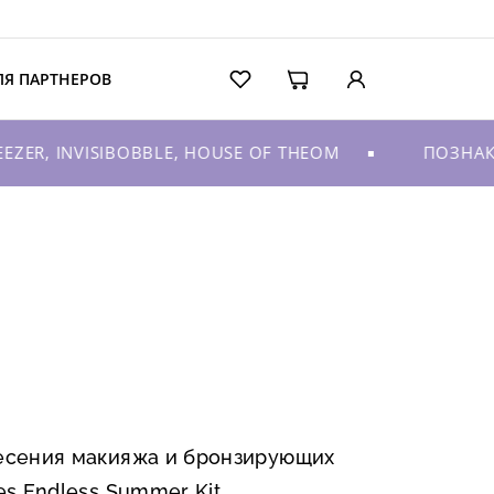
ЛЯ ПАРТНЕРОВ
ER, INVISIBOBBLE, HOUSE OF THEOM
ПОЗНАКО
несения макияжа и бронзирующих
es Endless Summer Kit