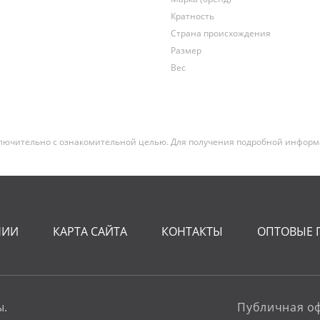
Кратность
Страна происхождения
Размер
Вес
лючительно с ознакомительной целью. Для получения подробной информац
НИИ
КАРТА САЙТА
КОНТАКТЫ
ОПТОВЫЕ 
ы.
Публичная о