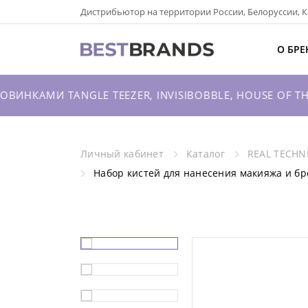
Дистрибьютор на территории России, Белоруссии, К
О БРЕНДАХ
О БРЕ
КАТАЛОГ
ИНКАМИ TANGLE TEEZER, INVISIBOBBLE, HOUSE OF TH
О КОМПАНИИ
ОПТОВЫЕ ПРОДАЖИ
Личный кабинет
Каталог
REAL TECHN
Набор кистей для нанесения макияжа и бр
ВХОД ДЛЯ ПАРТНЕРОВ
КОНТАКТЫ