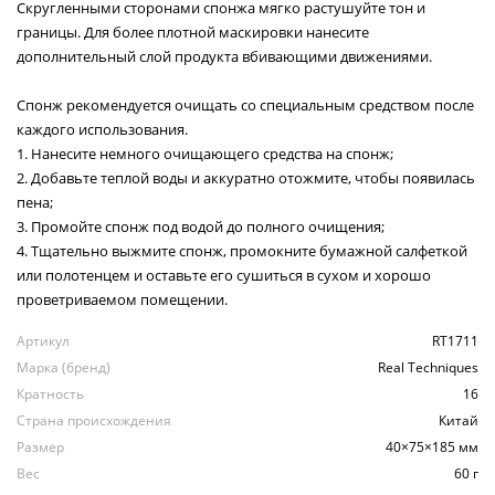
Скругленными сторонами спонжа мягко растушуйте тон и
границы. Для более плотной маскировки нанесите
дополнительный слой продукта вбивающими движениями.
Спонж рекомендуется очищать со специальным средством после
каждого использования.
1. Нанесите немного очищающего средства на спонж;
2. Добавьте теплой воды и аккуратно отожмите, чтобы появилась
пена;
3. Промойте спонж под водой до полного очищения;
4. Тщательно выжмите спонж, промокните бумажной салфеткой
или полотенцем и оставьте его сушиться в сухом и хорошо
проветриваемом помещении.
Артикул
RT1711
Марка (бренд)
Real Techniques
Кратность
16
Страна происхождения
Китай
Размер
40×75×185 мм
Вес
60 г