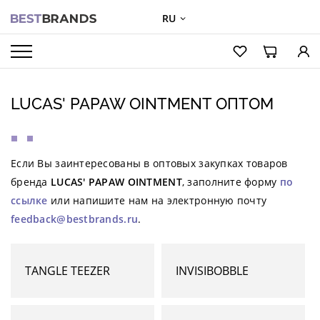
RU
О БРЕНДАХ
КАТАЛОГ
LUCAS' PAPAW OINTMENT ОПТОМ
О КОМПАНИИ
Если Вы заинтересованы в оптовых закупках товаров
ОПТОВЫЕ ПРОДАЖИ
бренда
LUCAS' PAPAW OINTMENT
, заполните форму
по
ссылке
или напишите нам на электронную почту
ВХОД ДЛЯ ПАРТНЕРОВ
feedback@bestbrands.ru
.
КОНТАКТЫ
TANGLE TEEZER
INVISIBOBBLE