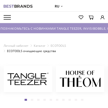
RU
О БРЕНДАХ
КАТАЛОГ
ОМЬТЕСЬ С НОВИНКАМИ TANGLE TEEZER, INVISIBOBBLE, HOUSE 
О КОМПАНИИ
ОПТОВЫЕ ПРОДАЖИ
Личный кабинет
Каталог
ECOTOOLS
ECOTOOLS очищающие средства
ВХОД ДЛЯ ПАРТНЕРОВ
КОНТАКТЫ