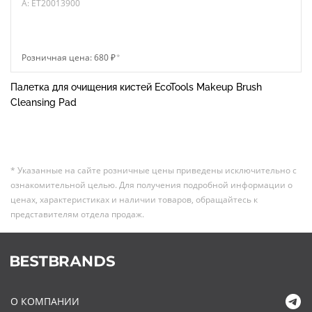
A: ET20013900
Розничная цена: 680 ₽
*
Палетка для очищения кистей EcoTools Makeup Brush
Cleansing Pad
* Указанные на сайте розничные цены приведены исключительно с
ознакомительной целью. Для получения подробной информации о
ценах, характеристиках и наличии товаров, обращайтесь к
представителям отдела продаж.
О КОМПАНИИ