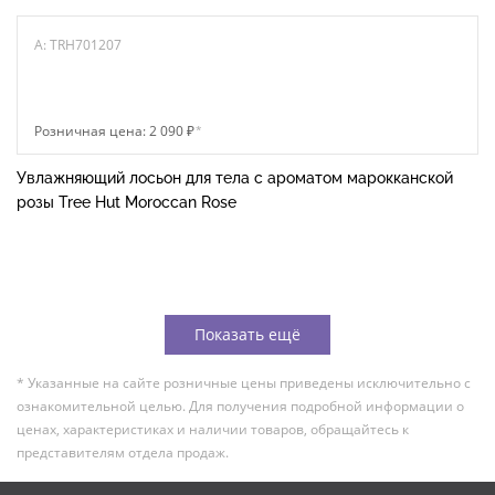
A: TRH701207
Розничная цена: 2 090 ₽
*
Увлажняющий лосьон для тела с ароматом марокканской
розы Tree Hut Moroccan Rose
Показать ещё
* Указанные на сайте розничные цены приведены исключительно с
ознакомительной целью. Для получения подробной информации о
ценах, характеристиках и наличии товаров, обращайтесь к
представителям отдела продаж.