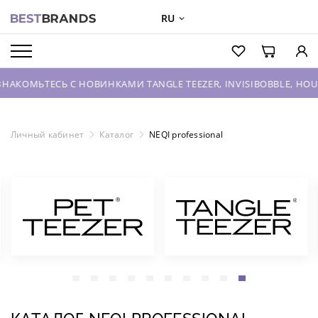
RU
О БРЕНДАХ
КАТАЛОГ
ЕСЬ С НОВИНКАМИ TANGLE TEEZER, INVISIBOBBLE, HOUSE OF T
О КОМПАНИИ
ОПТОВЫЕ ПРОДАЖИ
Личный кабинет
Каталог
NEQI professional
ВХОД ДЛЯ ПАРТНЕРОВ
КОНТАКТЫ