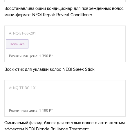
Восстанавливающий кондиционер для поврежденных волос
мини-формат NEQI Repair Reveal Conditioner
A: NQ-ST-SS-201
Новинка
Розничная цена: 1 390 ₽
*
Воск-стик для укладки волос NEQI Sleek Stick
A: NQ-TT-BG-101
Розничная цена: 1 190 ₽
*
Смываемый флюид-блеск для светлых волос с анти-желтым
эффектом NEQI Blonde Brilliance Treatment