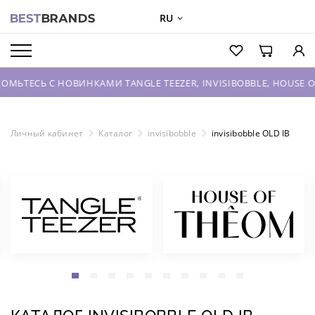
RU
О БРЕНДАХ
КАТАЛОГ
С НОВИНКАМИ TANGLE TEEZER, INVISIBOBBLE, HOUSE OF THEO
О КОМПАНИИ
ОПТОВЫЕ ПРОДАЖИ
Личный кабинет
Каталог
invisibobble
invisibobble OLD IB
ВХОД ДЛЯ ПАРТНЕРОВ
КОНТАКТЫ