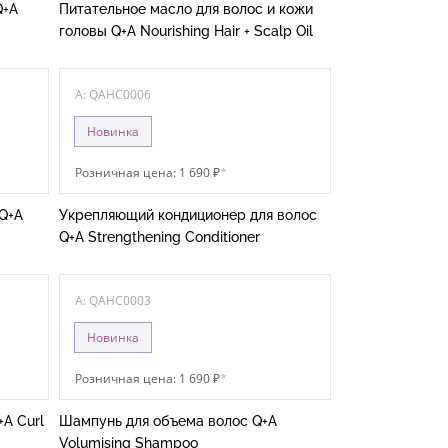
Q+A
Питательное масло для волос и кожи
головы Q+A Nourishing Hair + Scalp Oil
A: QAHC0006
Новинка
Розничная цена: 1 690 ₽
*
Q+A
Укрепляющий кондиционер для волос
Q+A Strengthening Conditioner
A: QAHC0003
Новинка
Розничная цена: 1 690 ₽
*
A Curl
Шампунь для объема волос Q+A
Volumising Shampoo