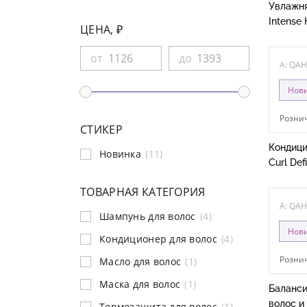
Увлажня
Intense 
ЦЕНА, ₽
от
до
A: QA
Нов
Рознич
СТИКЕР
Кондици
Новинка
(11)
Curl Def
ТОВАРНАЯ КАТЕГОРИЯ
A: QA
Шампунь для волос
(4)
Нов
Кондиционер для волос
(4)
Рознич
Масло для волос
(1)
Маска для волос
(1)
Баланси
волос и 
Термозащита для волос
(1)