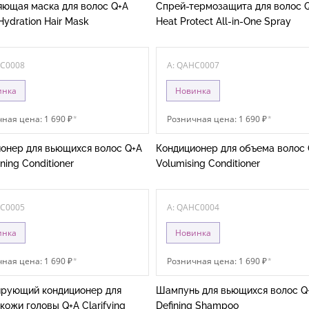
ющая маска для волос Q+A
Спрей-термозащита для волос 
Hydration Hair Mask
Heat Protect All-in-One Spray
HC0008
A: QAHC0007
инка
Новинка
ная цена: 1 690 ₽
*
Розничная цена: 1 690 ₽
*
онер для вьющихся волос Q+A
Кондиционер для объема волос 
ining Conditioner
Volumising Conditioner
HC0005
A: QAHC0004
инка
Новинка
ная цена: 1 690 ₽
*
Розничная цена: 1 690 ₽
*
рующий кондиционер для
Шампунь для вьющихся волос Q+
кожи головы Q+A Clarifying
Defining Shampoo