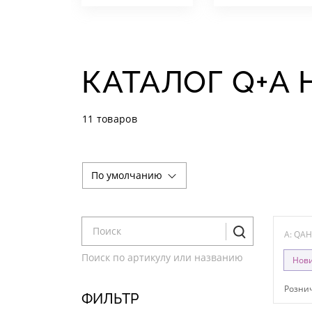
КАТАЛОГ Q+A 
11 товаров
По умолчанию
A: QA
Поиск по артикулу или названию
Нов
Рознич
ФИЛЬТР