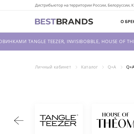
Дистрибьютор на территории России, Белоруссии, К
О БРЕНДАХ
О БРЕ
КАТАЛОГ
НКАМИ TANGLE TEEZER, INVISIBOBBLE, HOUSE OF THE
О КОМПАНИИ
ОПТОВЫЕ ПРОДАЖИ
Личный кабинет
Каталог
Q+A
Q+A
ВХОД ДЛЯ ПАРТНЕРОВ
КОНТАКТЫ