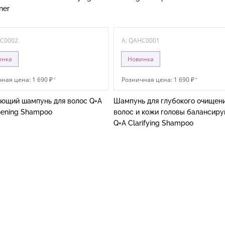
ner
HC0002
A: QAHC0001
инка
Новинка
ная цена: 1 690 ₽
*
Розничная цена: 1 690 ₽
*
ющий шампунь для волос Q+A
Шампунь для глубокого очищен
hening Shampoo
волос и кожи головы балансир
Q+A Clarifying Shampoo