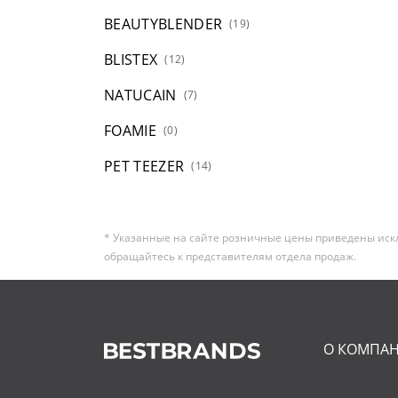
BEAUTYBLENDER
(19)
BLISTEX
(12)
NATUCAIN
(7)
FOAMIE
(0)
PET TEEZER
(14)
* Указанные на сайте розничные цены приведены иск
обращайтесь к представителям отдела продаж.
О КОМПА