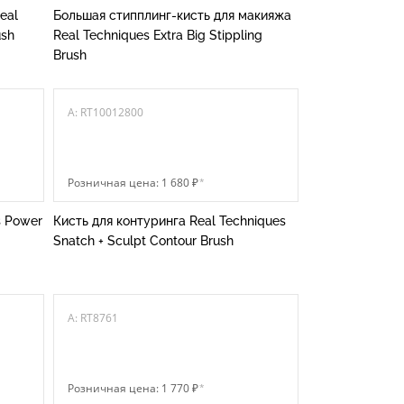
eal
Большая стипплинг-кисть для макияжа
ush
Real Techniques Extra Big Stippling
Brush
A: RT10012800
Розничная цена: 1 680 ₽
*
s Power
Кисть для контуринга Real Techniques
Snatch + Sculpt Contour Brush
A: RT8761
Розничная цена: 1 770 ₽
*