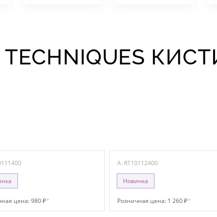
L TECHNIQUES КИСТ
0111400
A: RT10112400
инка
Новинка
ная цена: 980 ₽
*
Розничная цена: 1 260 ₽
*