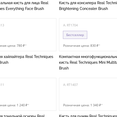
альная кисть для лица Real
Кисть для консилера Real Techn
es Everything Face Brush
Brightening Concealer Brush
413
A: RT1704
Бестселлер
ная цена: 780 ₽
*
Розничная цена: 830 ₽
*
ля хайлайтера Real Techniques
Компактная многофункциональн
Brush
кисть Real Techniques Mini Multit
Brush
411
A: RT1407
ная цена: 1 240 ₽
*
Розничная цена: 1 340 ₽
*
ля тональной основы Real
Кисть для румян Real Techniques