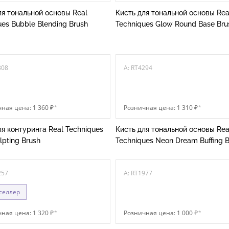
ля тональной основы Real
Кисть для тональной основы Rea
ues Bubble Blending Brush
Techniques Glow Round Base Bru
308
A: RT4294
ная цена: 1 360 ₽
*
Розничная цена: 1 310 ₽
*
ля контуринга Real Techniques
Кисть для тональной основы Rea
lpting Brush
Techniques Neon Dream Buffing B
257
A: RT1977
селлер
ная цена: 1 320 ₽
*
Розничная цена: 1 000 ₽
*