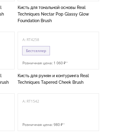
l
Кисть для тональной основы Real
sh
Techniques Nectar Pop Glassy Glow
Foundation Brush
A: RT4258
Бестселлер
Розничная цена: 1 060 ₽
*
l
Кисть для румян и контуринга Real
rush
Techniques Tapered Cheek Brush
A: RT1542
Розничная цена: 980 ₽
*