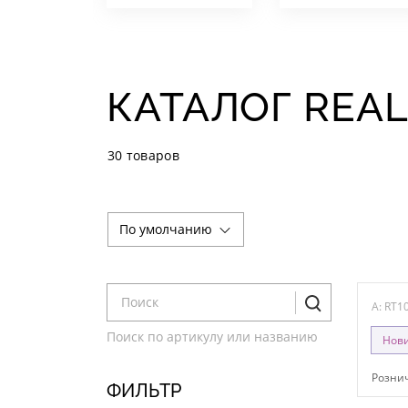
КАТАЛОГ REA
30 товаров
По умолчанию
A: RT1
Поиск по артикулу или названию
Нов
Рознич
ФИЛЬТР