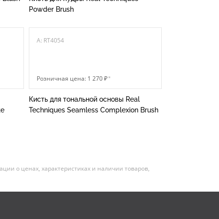
Powder Brush
A: RT4054
Розничная цена: 1 270 ₽
*
Кисть для тональной основы Real
te
Techniques Seamless Complexion Brush
ии о ценах, характеристиках и наличии товаров,