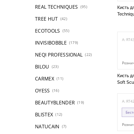
REAL TECHNIQUES
(95)
Кисть д
Techniq
TREE HUT
(42)
ECOTOOLS
(55)
A: RT4
INVISIBOBBLE
(179)
NEQI PROFESSIONAL
(22)
Рознич
BILOU
(23)
Кисть д
CARMEX
(11)
Soft Scu
OYESS
(16)
A: RT4
BEAUTYBLENDER
(19)
Бест
BLISTEX
(12)
Рознич
NATUCAIN
(7)