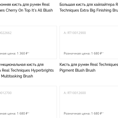
онняя кисть для румян Real
Большая кисть для хайлайтера R
es Cherry On Top It's All Blush
Techniques Extra Big Finishing Br
0022662
A: RT10012900
ная цена: 1 360 ₽
*
Розничная цена: 1 680 ₽
*
нкциональная кисть для
Кисть для румян Real Technique
 Real Techniques Hyperbrights
Pigment Blush Brush
 Multitasking Brush
0012700
A: RT10012600
ная цена: 1 680 ₽
*
Розничная цена: 1 680 ₽
*