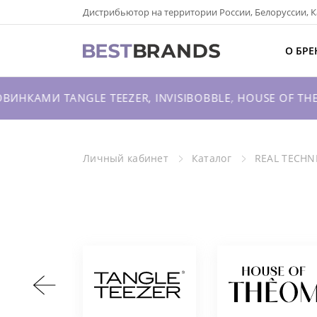
Дистрибьютор на территории России, Белоруссии, К
О БРЕНДАХ
О БРЕ
КАТАЛОГ
НКАМИ TANGLE TEEZER, INVISIBOBBLE, HOUSE OF THE
О КОМПАНИИ
ОПТОВЫЕ ПРОДАЖИ
Личный кабинет
Каталог
REAL TECHN
ВХОД ДЛЯ ПАРТНЕРОВ
КОНТАКТЫ