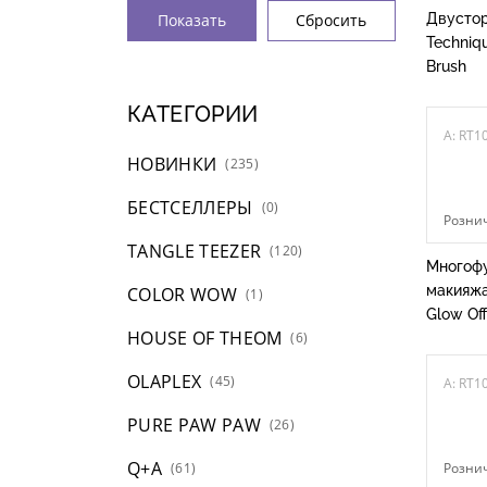
Двустор
Techniqu
Brush
КАТЕГОРИИ
A: RT1
НОВИНКИ
(235)
БЕСТСЕЛЛЕРЫ
(0)
Рознич
TANGLE TEEZER
(120)
Многофу
макияжа
COLOR WOW
(1)
Glow Off
HOUSE OF THEOM
(6)
OLAPLEX
(45)
A: RT1
PURE PAW PAW
(26)
Q+A
(61)
Рознич