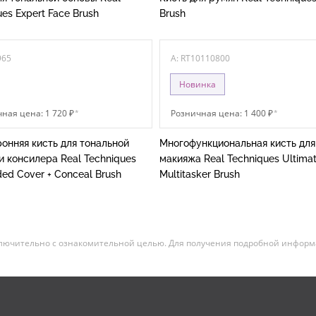
es Expert Face Brush
Brush
965
A: RT10110800
Новинка
ная цена: 1 720 ₽
*
Розничная цена: 1 400 ₽
*
онняя кисть для тональной
Многофункциональная кисть для
и консилера Real Techniques
макияжа Real Techniques Ultima
ded Cover + Conceal Brush
Multitasker Brush
лючительно с ознакомительной целью. Для получения подробной информац