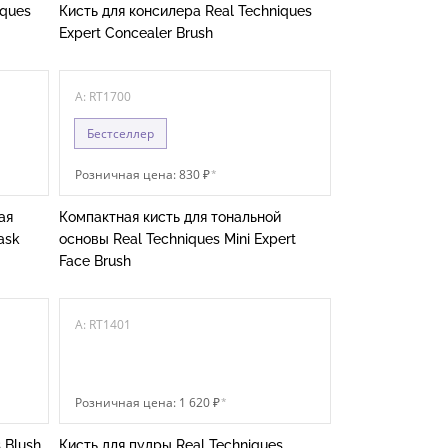
iques
Кисть для консилера Real Techniques
Expert Concealer Brush
A: RT1700
Бестселлер
Розничная цена: 830 ₽
*
ая
Компактная кисть для тональной
ask
основы Real Techniques Mini Expert
Face Brush
A: RT1401
Розничная цена: 1 620 ₽
*
 Blush
Кисть для пудры Real Techniques