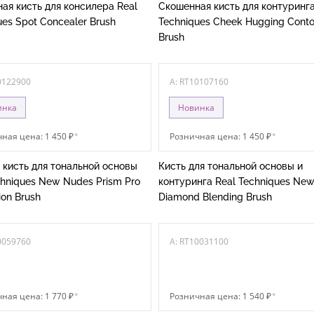
ая кисть для консилера Real
Скошенная кисть для контуринга
ues Spot Concealer Brush
Techniques Cheek Hugging Conto
Brush
0122900
A: RT10107160
инка
Новинка
ная цена: 1 450 ₽
*
Розничная цена: 1 450 ₽
*
 кисть для тональной основы
Кисть для тональной основы и
chniques New Nudes Prism Pro
контуринга Real Techniques Ne
ion Brush
Diamond Blending Brush
0059760
A: RT10031100
ная цена: 1 770 ₽
*
Розничная цена: 1 540 ₽
*