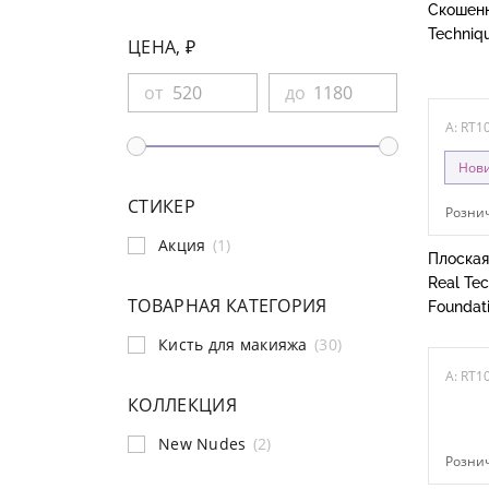
Скошенн
Techniq
ЦЕНА, ₽
от
до
A: RT1
Нов
СТИКЕР
Рознич
Акция
(1)
Плоская
Real Te
ТОВАРНАЯ КАТЕГОРИЯ
Foundat
Кисть для макияжа
(30)
A: RT1
КОЛЛЕКЦИЯ
New Nudes
(2)
Рознич