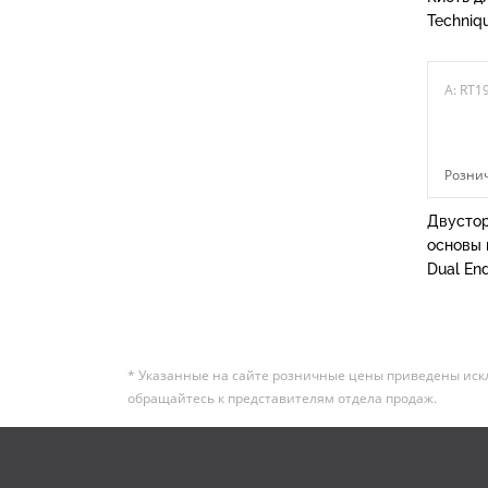
Techniqu
A: RT1
Рознич
Двустор
основы 
Dual En
* Указанные на сайте розничные цены приведены иск
обращайтесь к представителям отдела продаж.