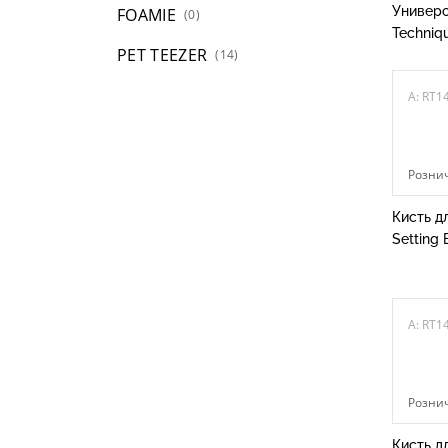
Универс
FOAMIE
(0)
Techniqu
PET TEEZER
(14)
A: RT1
Рознич
Кисть д
Setting 
A: RT1
Рознич
Кисть д