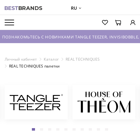
RU
О БРЕНДАХ
КАТАЛОГ
КОМЬТЕСЬ С НОВИНКАМИ TANGLE TEEZER, INVISIBOBBLE, HOUSE
О КОМПАНИИ
ОПТОВЫЕ ПРОДАЖИ
Личный кабинет
Каталог
REAL TECHNIQUES
REAL TECHNIQUES палетки
ВХОД ДЛЯ ПАРТНЕРОВ
КОНТАКТЫ