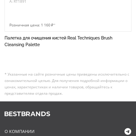
A: RT1891
Розничная цена: 1 160 ₽
*
Палетка для очищения кистей Real Techniques Brush
Cleansing Palette
* Указанные на сайте розничные цены приведены исключительно с
ознакомительной целью. Для получения подробной информации о
ценах, характеристиках и наличии товаров, обращайтесь к
представителям отдела продаж.
О КОМПАНИИ